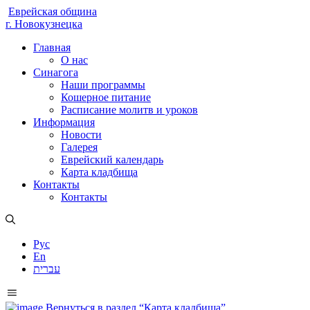
Еврейская община
г. Новокузнецка
Главная
О нас
Синагога
Наши программы
Кошерное питание
Расписание молитв и уроков
Информация
Новости
Галерея
Еврейский календарь
Карта кладбища
Контакты
Контакты
Рус
En
עברית
Вернуться в раздел “Карта кладбища”