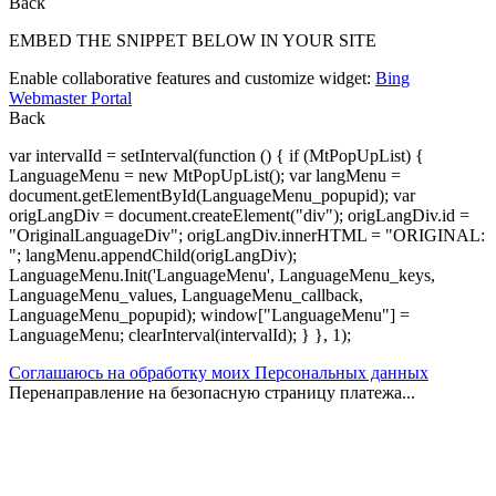
Back
EMBED THE SNIPPET BELOW IN YOUR SITE
Enable collaborative features and customize widget:
Bing
Webmaster Portal
Back
var intervalId = setInterval(function () { if (MtPopUpList) {
LanguageMenu = new MtPopUpList(); var langMenu =
document.getElementById(LanguageMenu_popupid); var
origLangDiv = document.createElement("div"); origLangDiv.id =
"OriginalLanguageDiv"; origLangDiv.innerHTML = "ORIGINAL:
"; langMenu.appendChild(origLangDiv);
LanguageMenu.Init('LanguageMenu', LanguageMenu_keys,
LanguageMenu_values, LanguageMenu_callback,
LanguageMenu_popupid); window["LanguageMenu"] =
LanguageMenu; clearInterval(intervalId); } }, 1);
Соглашаюсь на обработку моих Персональных данных
Перенаправление на безопасную страницу платежа...