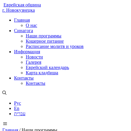
Еврейская община
г. Новокузнецка
Главная
О нас
Синагога
Наши программы
Кошерное питание
Расписание молитв и уроков
Информация
Новости
Галерея
Еврейский календарь
Карта кладбища
Контакты
Контакты
Рус
En
עברית
Главная
/
Наши программы