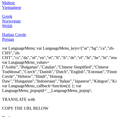
Maltese
Vietnamese
Greek
Norwegian
Welsh
Haitian Creole
Persian
var LanguageMenu; var LanguageMenu_keys=["ar","bg","ca","zh-
CHS","zh-
CHT","cs","da","nl","en","et","fi","fr","de","el","ht","he","hi","mww"
var LanguageMenu_values=
["Arabic","Bulgarian","Catalan","Chinese Simplified","Chinese
Traditional","Czech","Danish","Dutch","English","Estonian","Finn
Creole","Hebrew","Hindi","Hmong
Daw","Hungarian","Indonesian","Italian","Japanese","Klingon","Ko
var LanguageMenu_callback=function(){ }; var
LanguageMenu_popupid='__LanguageMenu_popup';
TRANSLATE with
COPY THE URL BELOW