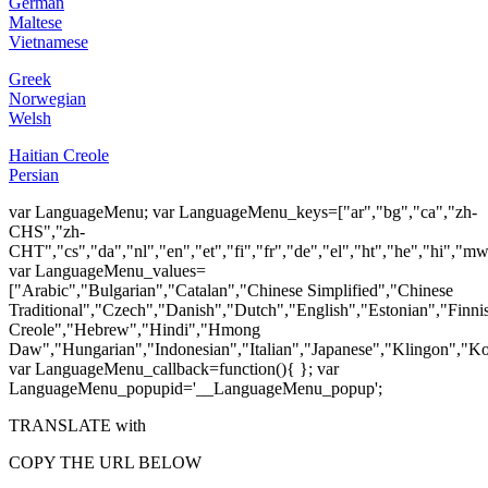
German
Maltese
Vietnamese
Greek
Norwegian
Welsh
Haitian Creole
Persian
var LanguageMenu; var LanguageMenu_keys=["ar","bg","ca","zh-
CHS","zh-
CHT","cs","da","nl","en","et","fi","fr","de","el","ht","he","hi","mww"
var LanguageMenu_values=
["Arabic","Bulgarian","Catalan","Chinese Simplified","Chinese
Traditional","Czech","Danish","Dutch","English","Estonian","Finn
Creole","Hebrew","Hindi","Hmong
Daw","Hungarian","Indonesian","Italian","Japanese","Klingon","Ko
var LanguageMenu_callback=function(){ }; var
LanguageMenu_popupid='__LanguageMenu_popup';
TRANSLATE with
COPY THE URL BELOW