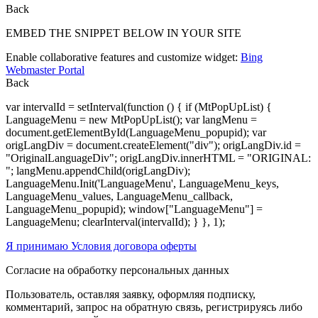
Back
EMBED THE SNIPPET BELOW IN YOUR SITE
Enable collaborative features and customize widget:
Bing
Webmaster Portal
Back
var intervalId = setInterval(function () { if (MtPopUpList) {
LanguageMenu = new MtPopUpList(); var langMenu =
document.getElementById(LanguageMenu_popupid); var
origLangDiv = document.createElement("div"); origLangDiv.id =
"OriginalLanguageDiv"; origLangDiv.innerHTML = "ORIGINAL:
"; langMenu.appendChild(origLangDiv);
LanguageMenu.Init('LanguageMenu', LanguageMenu_keys,
LanguageMenu_values, LanguageMenu_callback,
LanguageMenu_popupid); window["LanguageMenu"] =
LanguageMenu; clearInterval(intervalId); } }, 1);
Я принимаю Условия договора оферты
Согласие на обработку персональных данных
Пользователь, оставляя заявку, оформляя подписку,
комментарий, запрос на обратную связь, регистрируясь либо