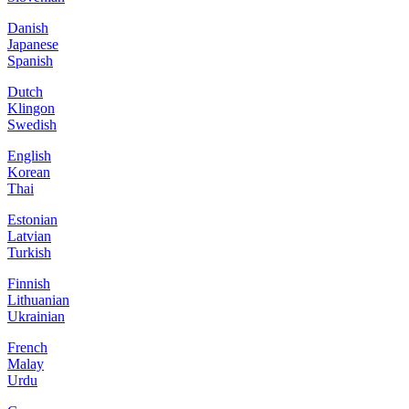
Danish
Japanese
Spanish
Dutch
Klingon
Swedish
English
Korean
Thai
Estonian
Latvian
Turkish
Finnish
Lithuanian
Ukrainian
French
Malay
Urdu