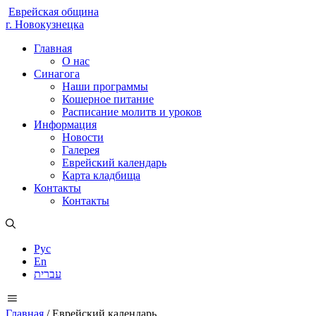
Еврейская община
г. Новокузнецка
Главная
О нас
Синагога
Наши программы
Кошерное питание
Расписание молитв и уроков
Информация
Новости
Галерея
Еврейский календарь
Карта кладбища
Контакты
Контакты
Рус
En
עברית
Главная
/
Еврейский календарь