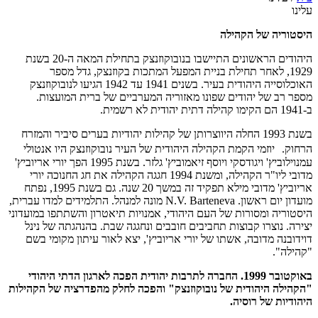
עלינו
היסטוריה של הקהילה
היהודים הראשונים התיישבו בנובוקוזנצק בתחילת המאה ה-20 בשנת
1929, לאחר תחילת בניית המפעל המתכות בקוזנצק, גדל מספר
האוכלוסייה היהודית בעיר. בשנים 1941 עד 1942 הגיעו לנובוקוזנצק
מספר רב של יהודים שפונו מאזוריה המערביים של ברית המועצות.
ב-1941 הם הקימו קהילה דתית יהודית לא רשמית.
בשנת 1993 החלה היווצרותן של קהילות יהודיות בערים סיביר והמזרח
הרחוק. יוזמי הקמת הקהילה היהודית של העיר נובוקוזנצק היו אנטולי
עמנוילוביץ' ויגודסקי ויוסף זיאמוביץ' גלזר. בשנת 1995 הפך יורי אריוביץ'
מדובי ליו"ר הקהילה, ומשנת 1994 חגגה הקהילה את חג החנוכה יורי
אריוביץ' מדובי מילא תפקיד זה במשך 20 שנה. גם בשנת 1995, נפתח
מועדון יום ראשון. N.V. Barteneva מונה למנהל. התלמידים למדו עברית,
היסטוריה ומסורות של העם היהודי, אמנויות תיאטרון והשתתפו במועדוני
יצירה. נוצרו קבוצות תחביבים חובבים ונחגגה שבת. בהנהגתה של נינל
דוידובנה מדובה, אשתו של יורי אריוביץ', יצא לאור עיתון מקומי בשם
"קהילה".
באוקטובר 1999. החברה לתרבות יהודית הפכה לארגון הדתי היהודי
"הקהילה היהודית של נובוקוזנצק" והפכה לחלק מהפדרציה של הקהילות
היהודיות של רוסיה.