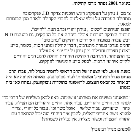
בינואר 2001 נפתח מרכז קהילתי.
צו מס' 1 ניתן על העסקת: ראש תוכניות צדקה I.D. פנקרטובה.
מתחילה העבודה על מילוי שאלונים לחברי הקהילה ולאחר מכן הכנסתם
למאגר.
הופצו העיתונים "שלום", עיתון יהודי וכתב העת "לחיים".
תוכנית הצדקה "ערכות אוכל" כיסתה את כל הנזקקים, גם בהנהגת N.D.
דבש עבדה במועדון האזרחים הוותיקים "ערב טוב".
החגים נערכו בעזרת מתנדבים, חברי קהילה ונותני חסות, כלומר, סיוע
בארגון חצרים וחבילות מזון ניתן על ידי יו.מ. אסאילוב.
כך התפתחה, התרחבה הקהילה היהודית והחלה לחגוג חגים יהודיים
ולקיים אירועי תרבות. לספק סיוע הומניטרי לנזקקים.
בשנת 2019, לפי הצעתו של הרב הראשי לרוסיה בערל לזר, עברו הרב
מנחם מנדל רבינוביץ' ומשפחתו לעיר נובוקוזנצק. באותה תקופה לא היה
רב אחד בקוזבאס העצום. לראשונה בתולדות נובוקוזנצק, נפתח כאן בית
כנסת!
"כשאנחנו משיגים את מטרתנו זו שמחה. באנו לכאן כשליחיו של הרבי כדי
לפתח את החיים היהודיים. עבור אחד, החיים היהודיים הם תפילה, עבור
אחר – שיעורים, עבור שלישי – אוכל כשר וכו'. עבור כל יהודי , צריך
למצוא גישה אינדיבידואלית, להבין איך היהודי הזה יכול להתאחד עם
התורה והמצוות וכשזה מצליח, אין גבולות לשמחתי!"
©מנחם מנדל רבינוביץ'