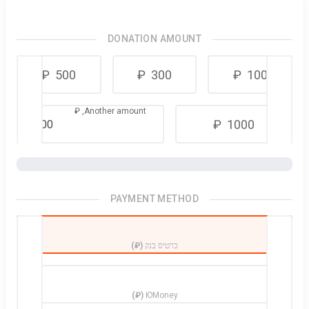
DONATION AMOUNT
₽
500
₽
300
₽
100
₽
Another amount,
₽
1000
PAYMENT METHOD
כרטיס בנק
(₽)
(₽)
ЮMoney