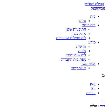
קהילה יהודית
נובוקוזנצק
בית
עלינו
בית כנסת
התוכניות שלנו
אוכל כשר
לוח תפילות ושיעורים
מידע
חדשות
גלריה
לוח שנה יהודי
מפת בית הקברות
אנשי קשר
אנשי קשר
Рус
En
עברית
בית
/
עלינו